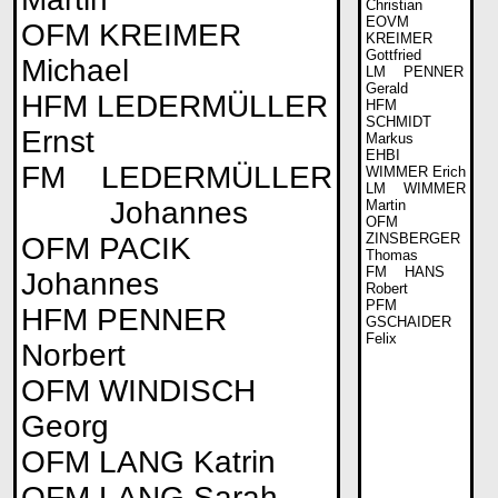
Christian
EOVM
OFM KREIMER
KREIMER
Gottfried
Michael
LM PENNER
Gerald
HFM LEDERMÜLLER
HFM
SCHMIDT
Ernst
Markus
EHBI
FM LEDERMÜLLER
WIMMER Erich
LM WIMMER
Johannes
Martin
OFM
ZINSBERGER
OFM PACIK
Thomas
FM HANS
Johannes
Robert
PFM
HFM PENNER
GSCHAIDER
Felix
Norbert
OFM WINDISCH
Georg
OFM LANG Katrin
OFM LANG Sarah