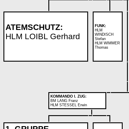
ATEMSCHUTZ:
FUNK:
HLM
HLM LOIBL Gerhard
WINDISCH
Stefan
HLM WIMMER
Thomas
KOMMANDO I. ZUG:
BM LANG Franz
HLM STESSEL Erwin
1. GRUPPE