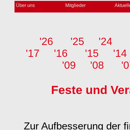
Über uns
Mitglieder
Aktuell
'26
'25
'24
'17
'16
'15
'14
'09
'08
'
Feste und Ve
Zur Aufbesserung der fi