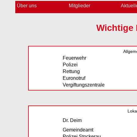
Über uns
Mitglieder
Aktuell
Wichtige
Allgem
Feuerwehr
Polizei
Rettung
Euronotruf
Vergiftungszentrale
Loka
Dr. Deim
Gemeindeamt
Polizei Stockerau