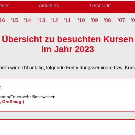
ieder
Aktuelles
Unser Ort
'16
'15
'14
'13
'12
'11
'10
'09
'08
'07
'
Übersicht zu besuchten Kursen
im Jahr 2023
ren wir nicht untätig, folgende Fortbildungsseminare bzw. Kurs
x
mann/Feuerwehr Basiswissen
, Großmugl)