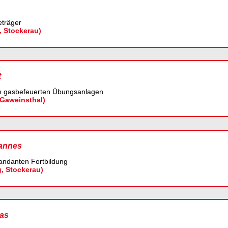
träger
, Stockerau)
t
n gasbefeuerten Übungsanlagen
 Gaweinsthal)
annes
danten Fortbildung
g, Stockerau)
as