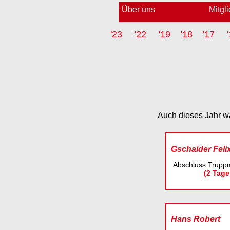
Über uns
Mitgl
'23
'22
'19
'18
'17
Auch dieses Jahr wa
Gschaider Feli
Abschluss Trupp
(2 Tage
Hans Robert