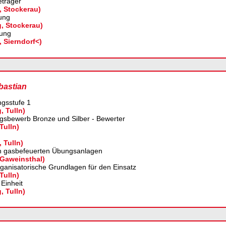
träger
, Stockerau)
ung
g, Stockerau)
ung
, Sierndorf<)
bastian
gsstufe 1
, Tulln)
gsbewerb Bronze und Silber - Bewerter
Tulln)
, Tulln)
n gasbefeuerten Übungsanlagen
 Gaweinsthal)
ganisatorische Grundlagen für den Einsatz
Tulln)
 Einheit
, Tulln)