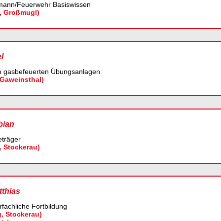
mann/Feuerwehr Basiswissen
, Großmugl)
l
n gasbefeuerten Übungsanlagen
 Gaweinsthal)
bian
träger
, Stockerau)
thias
fachliche Fortbildung
g, Stockerau)