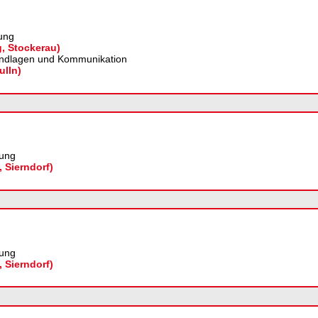
ung
g, Stockerau)
ndlagen und Kommunikation
ulln)
ung
, Sierndorf)
ung
, Sierndorf)