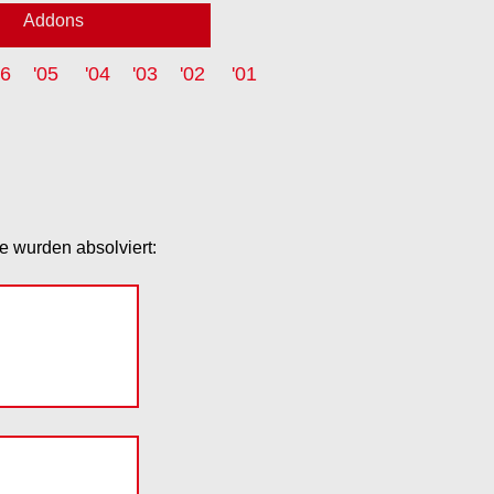
Addons
06
'05
'04
'03
'02
'01
e wurden absolviert: