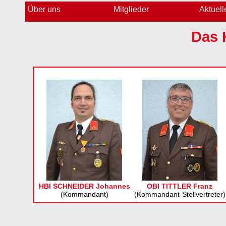
Über uns
Mitglieder
Aktuell
Das
HBI SCHNEIDER Johannes
OBI TITTLER Franz
(Kommandant)
(Kommandant-Stellvertreter)