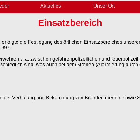
ieder
Aktuelles
Unser Ort
Einsatzbereich
rfolgte die Festlegung des örtlichen Einsatzbereiches unsere
1997.
erwehren v. a. zwischen
gefahrenpolizeilichen
und
feuerpolizeil
rschiedlich sind, was auch bei der (Sirenen-)Alarmierung durch
die der Verhütung und Bekämpfung von Bränden dienen, sowi