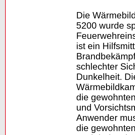
Die Wärmebi
5200 wurde spe
Feuerwehreins
ist ein Hilfsmit
Brandbekämpf
schlechter Si
Dunkelheit. D
Wärmebildkame
die gewohnten
und Vorsicht
Anwender muss
die gewohnten