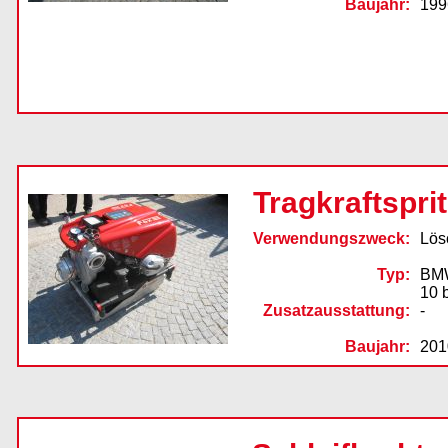
Baujahr:
199
Tragkraftspri
Verwendungszweck:
Lös
Typ:
BMW
10 
Zusatzausstattung:
-
Baujahr:
201