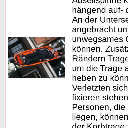
Abseilspinne k
hängend auf- 
An der Unters
angebracht um
unwegsames G
können. Zusätz
Rändern Trageg
um die Trage 
heben zu kön
Verletzten sic
fixieren stehe
Personen, die
liegen, könne
der Korbtrage 