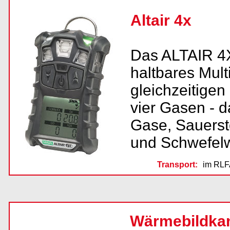
Altair 4x
Das ALTAIR 4X
haltbares Mul
gleichzeitige
vier Gasen - 
Gase, Sauerst
und Schwefelw
Transport:
im RLF
Wärmebildka