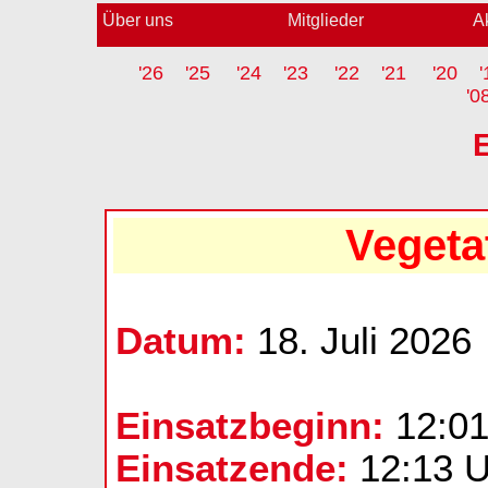
Über uns
Mitglieder
A
'26
'25
'24
'23
'22
'21
'20
'
'0
Vegeta
Datum:
18. Juli 2026
Einsatzbeginn:
12:01
Einsatzende:
12:13 U