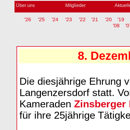
Über uns
Mitglieder
Aktuell
'26
'25
'24
'23
'22
'21
'20
'19
'08
'0
8. Dezem
Die diesjährige Ehrung 
Langenzersdorf statt. V
Kameraden
Zinsberger 
für ihre 25jährige Tätigke