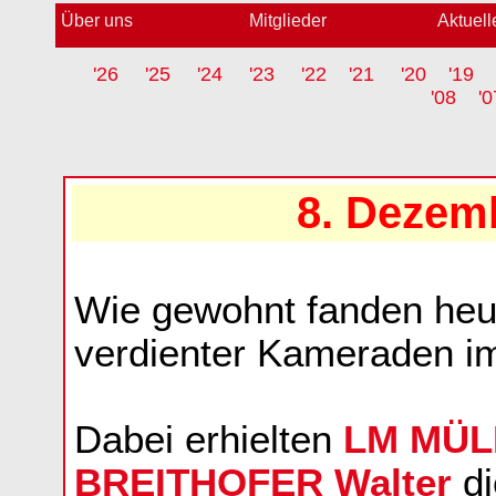
Über uns
Mitglieder
Aktuell
'26
'25
'24
'23
'22
'21
'20
'19
'08
'0
8. Dezem
Wie gewohnt fanden heu
verdienter Kameraden im
Dabei erhielten
LM MÜL
BREITHOFER Walter
di