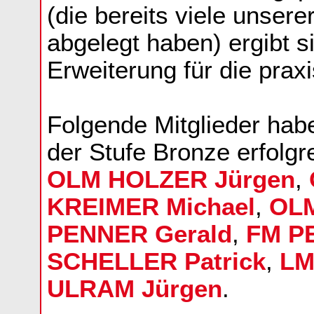
(die bereits viele unser
abgelegt haben) ergibt s
Erweiterung für die prax
Folgende Mitglieder hab
der Stufe Bronze erfolgr
OLM HOLZER Jürgen
,
KREIMER Michael
,
OLM
PENNER Gerald
,
FM P
SCHELLER Patrick
,
LM
ULRAM Jürgen
.