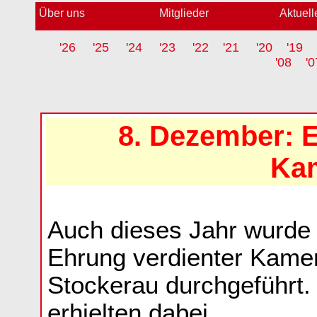
Über uns
Mitglieder
Aktuell
'26
'25
'24
'23
'22
'21
'20
'19
'08
'0
8. Dezember: 
Ka
Auch dieses Jahr wurde
Ehrung verdienter Kame
Stockerau durchgeführt.
erhielten dabei